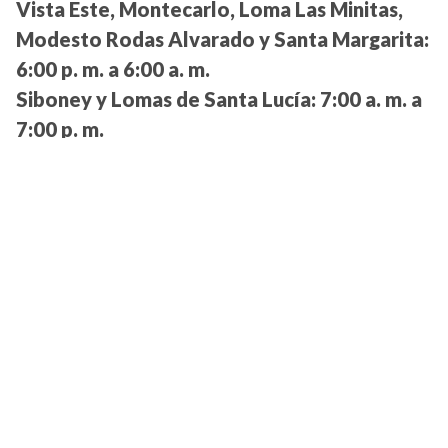
Vista Este, Montecarlo, Loma Las Minitas,
Modesto Rodas Alvarado y Santa Margarita:
6:00 p. m. a 6:00 a. m.
Siboney y Lomas de Santa Lucía:
7:00 a. m. a
7:00 p. m.
Col. Palmira, Col. Walter, El Porvenir (parte
baja), Jardín Las Mercedes, La Campaña,
Manchén, Matamoros, Maya Centro, Mejía,
Reforma, San Carlos, San Felipe, San Rafael,
sector Bo. La Cabaña, sector Bo. La Leona,
Casamata y Guadalupe:
4:00 p. m. a 7:00 a. m.
Miraflores Norte, Villa Beneto, Jardines de
Miraflores, Miraflores Sur, San Jorge y Villa
Cristina:
4:00 a. m. a 7:00 p. m.
Villa Nueva Norte y Sur, sectores 1, 2, 7 y 8: