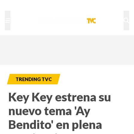
TU NOTA
DEPORTES TVC
HRN
TRENDING TVC
Key Key estrena su
nuevo tema 'Ay
Bendito' en plena