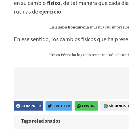
en su cambio
físico
, de tal manera que cada dí
rutinas de
ejercicio
.
La guapa hondureña
muestra sus impresion
En ese sentido, los cambios físicos que ha pres
Kritza Pérez ha logrado tener un radical cam
COMPATIR
TWITTER
ENVIAR
SÍGUENOS E
Tags relacionados