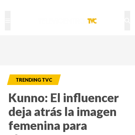
TU NOTA
DEPORTES TVC
HRN
TRENDING TVC
Kunno: El influencer
deja atrás la imagen
femenina para