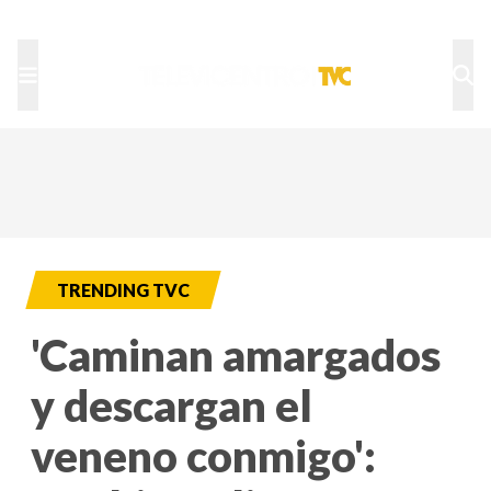
TU NOTA
DEPORTES TVC
HRN
TRENDING TVC
'Caminan amargados
y descargan el
veneno conmigo':