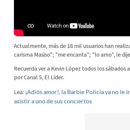
Actualmente, más de 18 mil usuarios han realiza
carisma Masiso"; "me encanta"; "lo amo", le dij
Recuerda ver a Kevin López todos los sábados a 
por Canal 5, El Líder.
Lea:
¡Adiós amor!, la Barbie Policía ya no le i
asistir a uno de sus conciertos