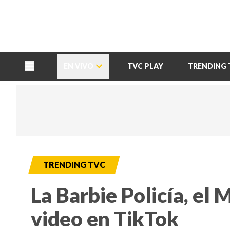
TU NOTA
DEPORTES TVC
HRN
EN VIVO
TVC PLAY
TRENDING 
TRENDING TVC
La Barbie Policía, el 
video en TikTok