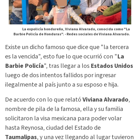
La expolicía hondureña, Viviana Alvarado, conocida como "La
Barbie Policía de Honduras". -
Redes sociales de Viviana Alvarado.
Existe un dicho famoso que dice que "la tercera
es la vencida", esto fue lo que ocurrió con "
La
Barbie Policía
", tras llegar a los
Estados Unidos
luego de dos intentos fallidos por ingresar
ilegalmente al país junto a su esposo e hija.
De acuerdo con lo que relató
Viviana Alvarado
,
nombre de pila de la famosa, ella y su familia
solicitaron la visa mexicana para poder volar
hasta Reynosa, ciudad del Estado de
Taumalipas
, y una vez llegando al lugar tuvieron