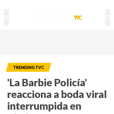
TU NOTA
DEPORTES TVC
HRN
TRENDING TVC
'La Barbie Policía'
reacciona a boda viral
interrumpida en