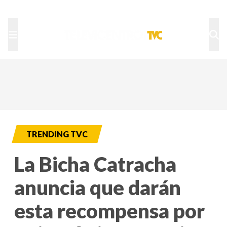
TU NOTA
DEPORTES TVC
HRN
TRENDING TVC
La Bicha Catracha
anuncia que darán
esta recompensa por