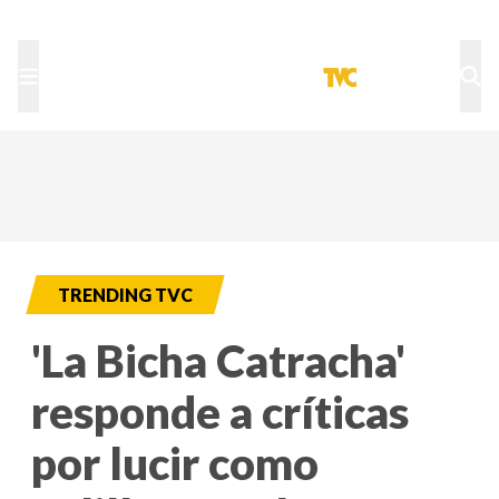
TU NOTA
DEPORTES TVC
HRN
TRENDING TVC
'La Bicha Catracha'
responde a críticas
por lucir como