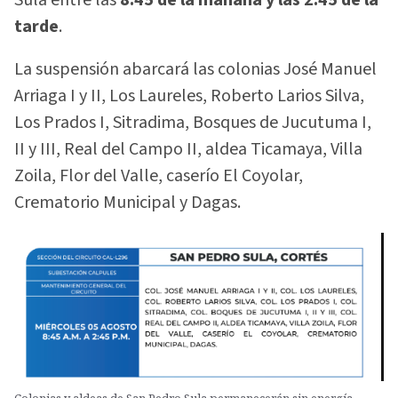
tarde
.
La suspensión abarcará las colonias José Manuel
Arriaga I y II, Los Laureles, Roberto Larios Silva,
Los Prados I, Sitradima, Bosques de Jucutuma I,
II y III, Real del Campo II, aldea Ticamaya, Villa
Zoila, Flor del Valle, caserío El Coyolar,
Crematorio Municipal y Dagas.
Colonias y aldeas de San Pedro Sula permanecerán sin energía