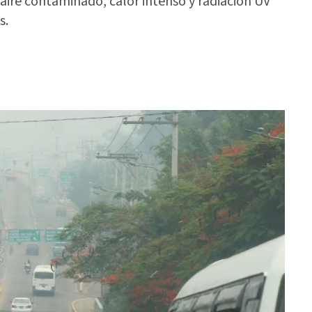
 aire contaminado, calor intenso y radiación UV
s.