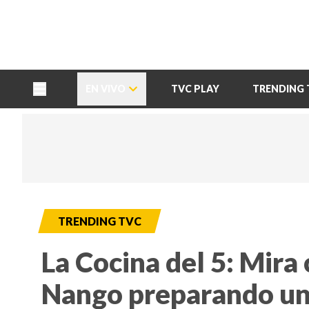
TU NOTA
DEPORTES TVC
HRN
EN VIVO
TVC PLAY
TRENDING 
TRENDING TVC
La Cocina del 5: Mira 
Nango preparando una