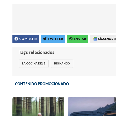
COMPATIR
TWITTER
ENVIAR
SÍGUENOS E
Tags relacionados
LA COCINA DEL 5
BIG NANGO