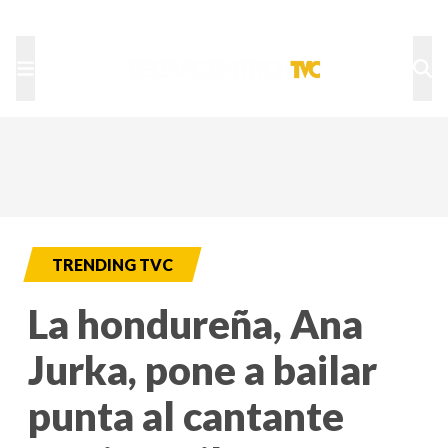
TU NOTA
DEPORTES TVC
HRN
TRENDING TVC
La hondureña, Ana
Jurka, pone a bailar
punta al cantante