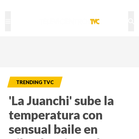
TU NOTA
DEPORTES TVC
HRN
TRENDING TVC
'La Juanchi' sube la
temperatura con
sensual baile en