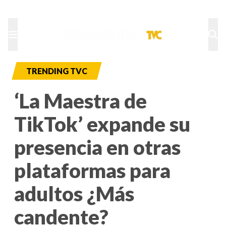
TU NOTA
DEPORTES TVC
HRN
TRENDING TVC
‘La Maestra de
TikTok’ expande su
presencia en otras
plataformas para
adultos ¿Más
candente?