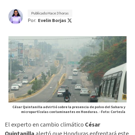
Publicado
Hace 3 horas
Por:
Evelin Borjas
César Quintanilla advirtió sobre la presencia de polvo del Sahara y
micropartículas contaminantes en Honduras. -
Foto: Cortesía
El experto en cambio climático
César
Quintanilla
alertó que Honduras enfrentará este