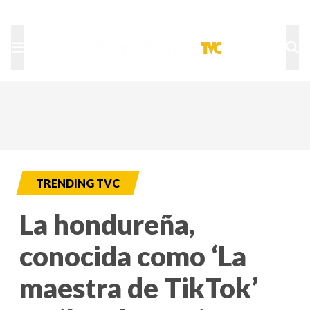
TU NOTA
DEPORTES TVC
HRN
TRENDING TVC
La hondureña,
conocida como ‘La
maestra de TikTok’