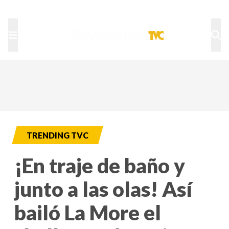
TU NOTA
DEPORTES TVC
HRN
TRENDING TVC
¡En traje de baño y
junto a las olas! Así
bailó La More el