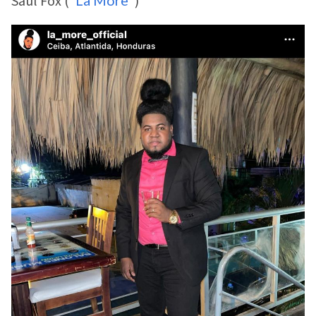
Saúl Fox ("
")