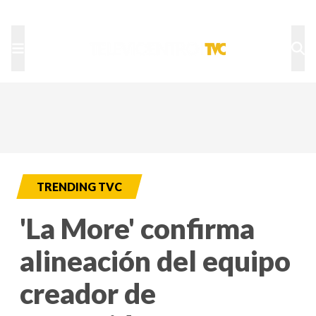
TU NOTA
DEPORTES TVC
HRN
TRENDING TVC
'La More' confirma
alineación del equipo
creador de