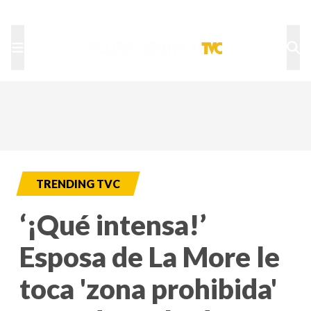
TU NOTA
DEPORTES TVC
HRN
TRENDING TVC
‘¡Qué intensa!’
Esposa de La More le
toca 'zona prohibida'