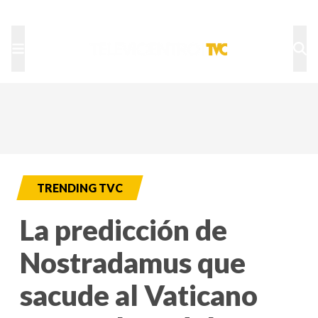
TU NOTA
DEPORTES TVC
HRN
TRENDING TVC
La predicción de
Nostradamus que
sacude al Vaticano