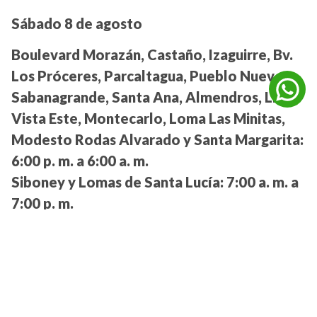
Sábado 8 de agosto
Boulevard Morazán, Castaño, Izaguirre, Bv.
Los Próceres, Parcaltagua, Pueblo Nuevo,
Sabanagrande, Santa Ana, Almendros, Linda
Vista Este, Montecarlo, Loma Las Minitas,
Modesto Rodas Alvarado y Santa Margarita:
6:00 p. m. a 6:00 a. m.
Siboney y Lomas de Santa Lucía:
7:00 a. m. a
7:00 p. m.
Col. Palmira, Col. Walter, El Porvenir (parte
baja), Jardín Las Mercedes, La Campaña,
Manchén, Matamoros, Maya Centro, Mejía,
Reforma, San Carlos, San Felipe, San Rafael,
sector Bo. La Cabaña, sector Bo. La Leona,