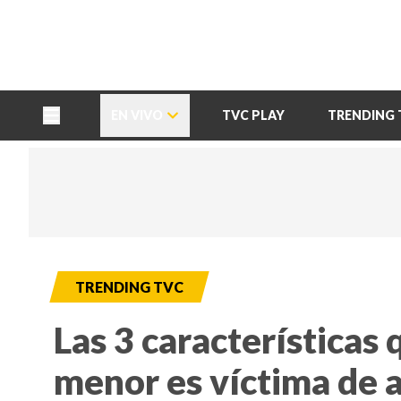
TU NOTA
DEPORTES TVC
HRN
EN VIVO
TVC PLAY
TRENDING 
TRENDING TVC
Las 3 características
menor es víctima de a