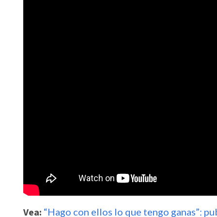
Vea:
“Hago con ellos lo que tengo ganas”: pu