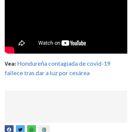
Vea:
Hondureña contagiada de covid-19
fallece tras dar a luz por cesárea