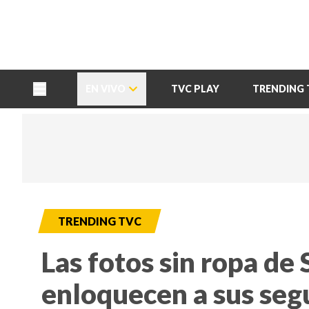
TU NOTA
DEPORTES TVC
HRN
EN VIVO
TVC PLAY
TRENDING 
TRENDING TVC
Las fotos sin ropa de
enloquecen a sus seg