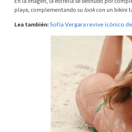
En la imagen, la estrella se desnudó por com
playa, complementando su
look
con un bikini t
Lea también:
Sofía Vergara revive icónico d