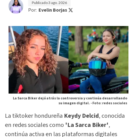
Publicado
3 ago. 2026
Por:
Evelin Borjas
La Sarca Biker dejó atrás la controversia y continúa desarrollando
su imagen digital. -
Foto: redes sociales
La tiktoker hondureña
Keydy Delcid
, conocida
en redes sociales como
'La Sarca Biker'
,
continúa activa en las plataformas digitales