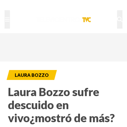
TU NOTA
DEPORTES TVC
HRN
LAURA BOZZO
Laura Bozzo sufre
descuido en
vivo¿mostró de más?