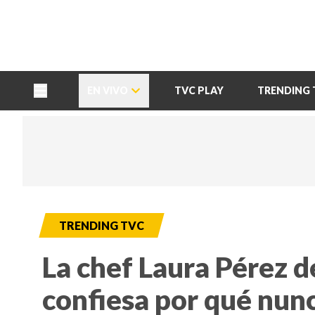
TU NOTA
DEPORTES TVC
HRN
EN VIVO
TVC PLAY
TRENDING 
TRENDING TVC
La chef Laura Pérez d
confiesa por qué nunc