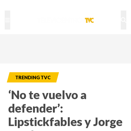
TU NOTA
DEPORTES TVC
HRN
TRENDING TVC
‘No te vuelvo a
defender’:
Lipstickfables y Jorge