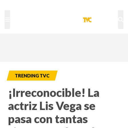
TU NOTA
DEPORTES TVC
HRN
TRENDING TVC
¡Irreconocible! La
actriz Lis Vega se
pasa con tantas