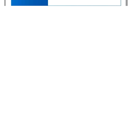
Varias colonias de Francisco Morazán tendrán interrupciones de
energía. Foto: Facebook
La institución explicó que estas acciones se
deben a trabajos relacionados con la línea de
transmisión.