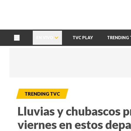
TU NOTA
DEPORTES TVC
HRN
EN VIVO
TVC PLAY
TRENDING 
TRENDING TVC
Lluvias y chubascos p
viernes en estos dep