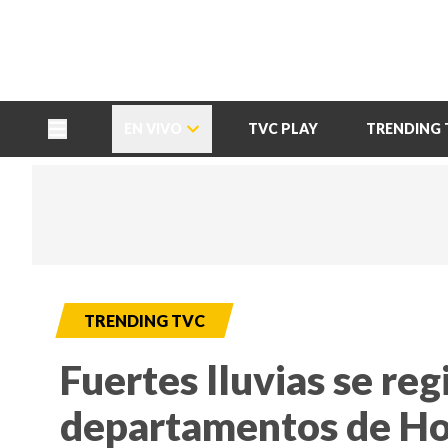
TU NOTA
DEPORTES TVC
HRN
EN VIVO
TVC PLAY
TRENDING 
TRENDING TVC
Fuertes lluvias se reg
departamentos de Ho