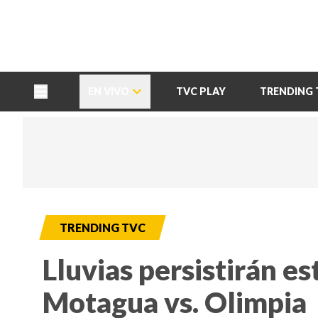
TU NOTA
DEPORTES TVC
HRN
EN VIVO
TVC PLAY
TRENDING 
TRENDING TVC
Lluvias persistirán e
Motagua vs. Olimpia