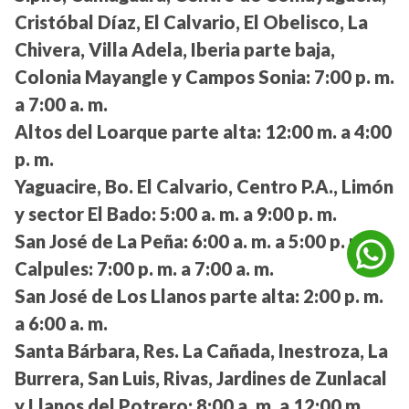
Cristóbal Díaz, El Calvario, El Obelisco, La
Chivera, Villa Adela, Iberia parte baja,
Colonia Mayangle y Campos Sonia:
7:00 p. m.
a 7:00 a. m.
Altos del Loarque parte alta:
12:00 m. a 4:00
p. m.
Yaguacire, Bo. El Calvario, Centro P.A., Limón
y sector El Bado:
5:00 a. m. a 9:00 p. m.
San José de La Peña:
6:00 a. m. a 5:00 p. m.
Calpules:
7:00 p. m. a 7:00 a. m.
San José de Los Llanos parte alta:
2:00 p. m.
a 6:00 a. m.
Santa Bárbara, Res. La Cañada, Inestroza, La
Burrera, San Luis, Rivas, Jardines de Zunlacal
y Llanos del Potrero:
8:00 a. m. a 12:00 m.