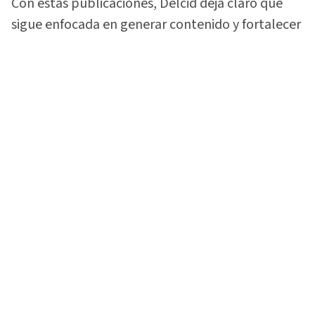
Con estas publicaciones, Delcid deja claro que
sigue enfocada en generar contenido y fortalecer
la comunidad que construyó alrededor de su
gusto por las motocicletas.
Vea:
¡Lo soltó todo! 'La Sarca Biker' rompe el
silencio sobre video con Davis Flow