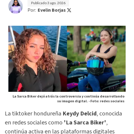
Publicado
3 ago. 2026
Por:
Evelin Borjas
La Sarca Biker dejó atrás la controversia y continúa desarrollando
su imagen digital. -
Foto: redes sociales
La tiktoker hondureña
Keydy Delcid
, conocida
en redes sociales como
'La Sarca Biker'
,
continúa activa en las plataformas digitales