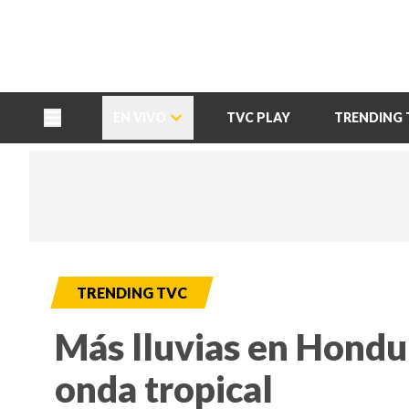
TU NOTA
DEPORTES TVC
HRN
EN VIVO
TVC PLAY
TRENDING 
TRENDING TVC
Más lluvias en Hondu
onda tropical