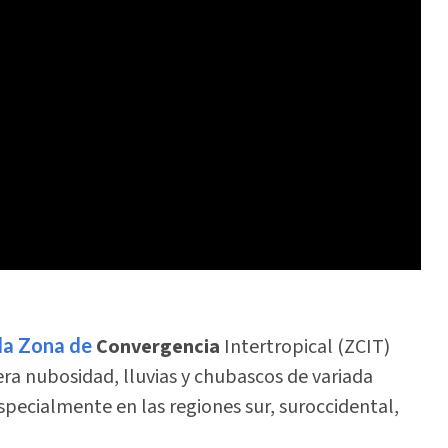
 la Zona de
Convergencia
Intertropical (ZCIT)
ra nubosidad, lluvias y chubascos de variada
specialmente en las regiones sur, suroccidental,