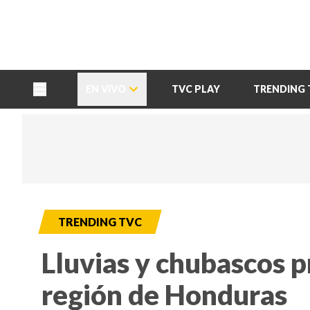
TU NOTA
DEPORTES TVC
HRN
EN VIVO
TVC PLAY
TRENDING 
TRENDING TVC
Lluvias y chubascos p
región de Honduras