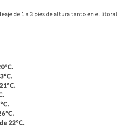
aje de 1 a 3 pies de altura tanto en el litoral
20°C.
3°C.
21°C.
C.
°C.
26°C.
de 22°C.