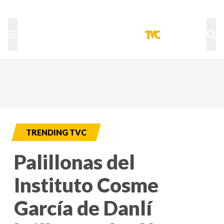
TU NOTA
DEPORTES TVC
HRN
TRENDING TVC
Palillonas del
Instituto Cosme
García de Danlí