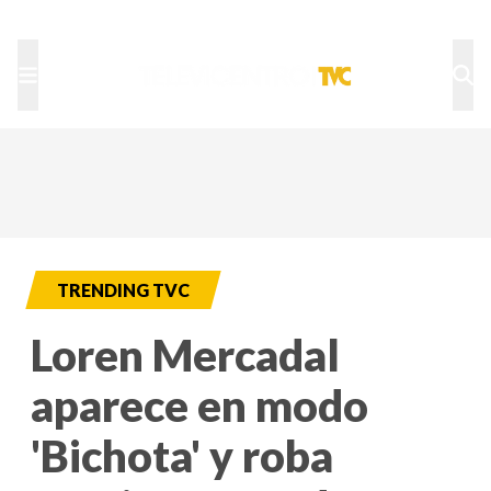
TU NOTA
DEPORTES TVC
HRN
TRENDING TVC
Loren Mercadal
aparece en modo
'Bichota' y roba