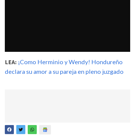
LEA:
¡Como Herminio y Wendy! Hondureño
declara su amor a su pareja en pleno juzgado