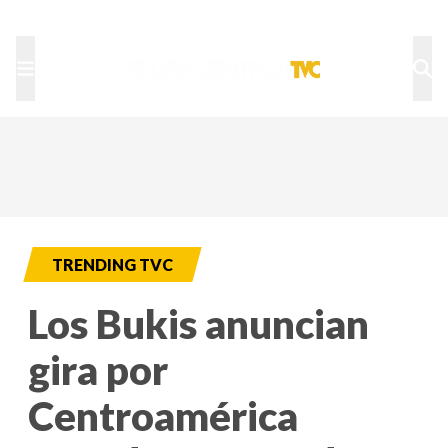
TU NOTA
DEPORTES TVC
HRN
TRENDING TVC
Los Bukis anuncian
gira por
Centroamérica