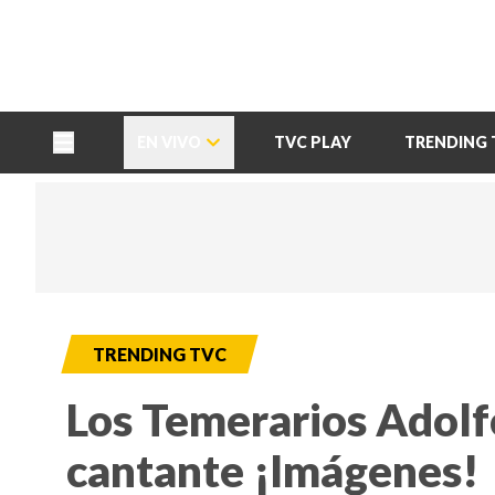
TU NOTA
DEPORTES TVC
HRN
EN VIVO
TVC PLAY
TRENDING 
TRENDING TVC
Los Temerarios Adolfo
cantante ¡Imágenes!