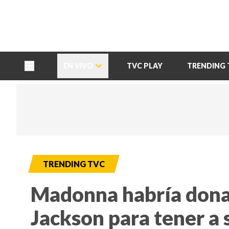
TU NOTA
DEPORTES TVC
HRN
EN VIVO
TVC PLAY
TRENDING 
TRENDING TVC
Madonna habría dona
Jackson para tener a 