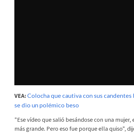
VEA:
Colocha que cautiva con sus candentes ba
se dio un polémico beso
"Ese vídeo que salió besándose con una mujer, eso
más grande. Pero eso fue porque ella quiso", dij