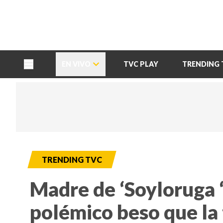
TU NOTA
DEPORTES TVC
HRN
EN VIVO
TVC PLAY
TRENDING 
TRENDING TVC
Madre de ‘Soyloruga ‘
polémico beso que la 