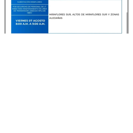
Varias colonias de Francisco Morazán tendrán interrupciones de
energía. Foto: Facebook
La institución explicó que estas acciones se
deben a trabajos relacionados con la línea de
transmisión.