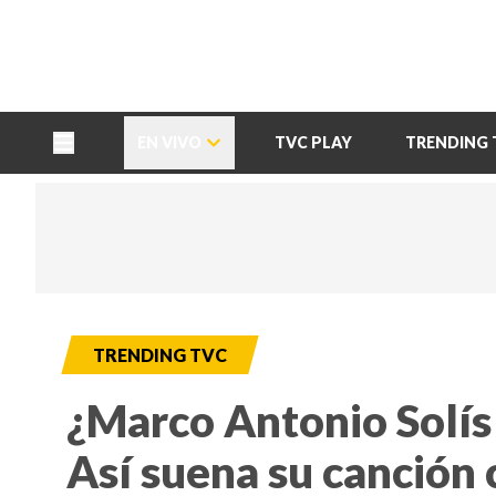
TU NOTA
DEPORTES TVC
HRN
EN VIVO
TVC PLAY
TRENDING 
TRENDING TVC
¿Marco Antonio Solís 
Así suena su canción 