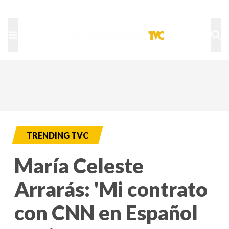
TU NOTA
DEPORTES TVC
HRN
TRENDING TVC
María Celeste
Arrarás: 'Mi contrato
con CNN en Español