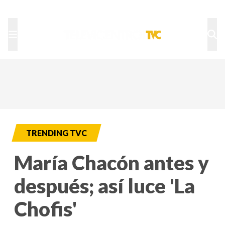
TU NOTA
DEPORTES TVC
HRN
TRENDING TVC
María Chacón antes y
después; así luce 'La
Chofis'