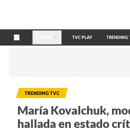
TU NOTA
DEPORTES TVC
HRN
EN VIVO
TVC PLAY
TRENDING 
TRENDING TVC
María Kovalchuk, mode
hallada en estado crí