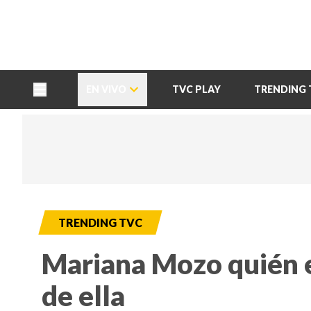
TU NOTA
DEPORTES TVC
HRN
EN VIVO
TVC PLAY
TRENDING 
TRENDING TVC
Mariana Mozo quién e
de ella